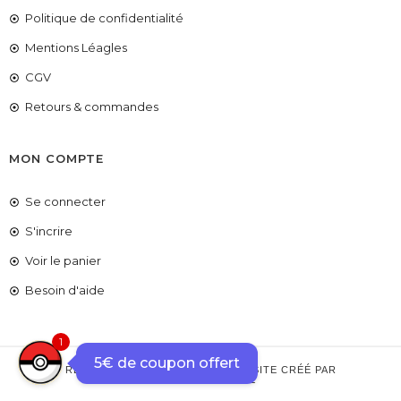
Politique de confidentialité
Mentions Léagles
CGV
Retours & commandes
MON COMPTE
Se connecter
S'incrire
COUPONX1396951760
COPIER LE CODE
Voir le panier
Besoin d'aide
1
5€ de coupon offert
RETROGAMES25 © COPYRIGHT – SITE CRÉÉ PAR
FIRE'TECHNOLOGIE