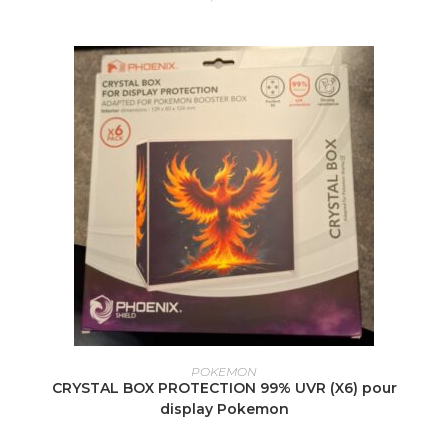
AJOUTER AU PANIER
POKEMON
CRYSTAL BOX PROTECTION 99% UVR (X6) pour
display Pokemon