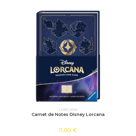
AJOUTER AU PANIER
LORCANA
Carnet de Notes Disney Lorcana
11,00
€