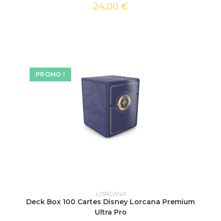
24,00
€
PROMO !
AJOUTER AU PANIER
LORCANA
Deck Box 100 Cartes Disney Lorcana Premium
Ultra Pro