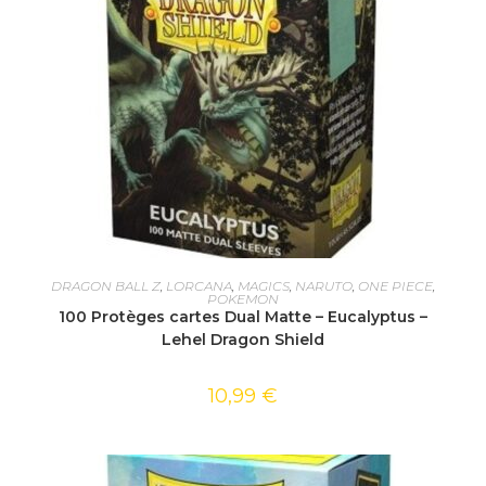
AJOUTER AU PANIER
DRAGON BALL Z
,
LORCANA
,
MAGICS
,
NARUTO
,
ONE PIECE
,
POKEMON
100 Protèges cartes Dual Matte – Eucalyptus –
Lehel Dragon Shield
10,99
€