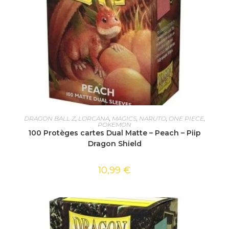
AJOUTER AU PANIER
DRAGON BALL Z
,
LORCANA
,
MAGICS
,
NARUTO
,
ONE PIECE
,
POKEMON
100 Protèges cartes Dual Matte – Peach – Piip
Dragon Shield
10,99
€