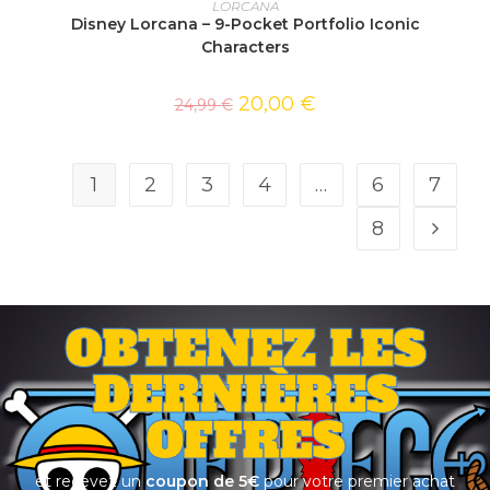
LORCANA
Disney Lorcana – 9-Pocket Portfolio Iconic
Characters
20,00
€
24,99
€
1
2
3
4
…
6
7
8
OBTENEZ LES
DERNIÈRES
OFFRES
et recevez un
coupon de 5€
pour votre premier achat