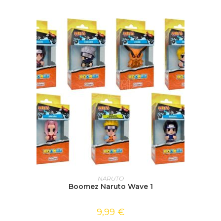
CHOIX DES OPTIONS
NARUTO
Boomez Naruto Wave 1
9,99
€