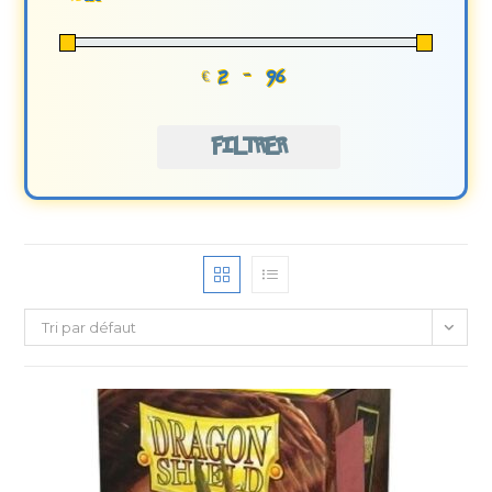
€
-
Minimum Price
Maximum Price
FILTRER
Tri par défaut