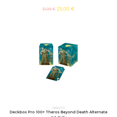
25,00
€
31,99
€
AJOUTER AU PANIER
MAGICS
Deckbox Pro 100+ Theros Beyond Death Alternate