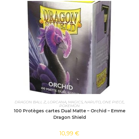
AJOUTER AU PANIER
DRAGON BALL Z
,
LORCANA
,
MAGICS
,
NARUTO
,
ONE PIECE
,
POKEMON
100 Protèges cartes Dual Matte – Orchid – Emme
Dragon Shield
10,99
€