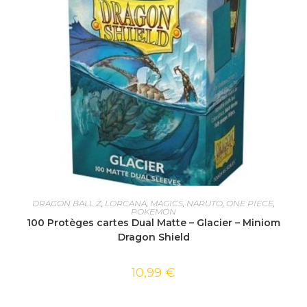
AJOUTER AU PANIER
DRAGON BALL Z
,
LORCANA
,
MAGICS
,
NARUTO
,
ONE PIECE
,
POKEMON
100 Protèges cartes Dual Matte – Glacier – Miniom
Dragon Shield
10,99
€