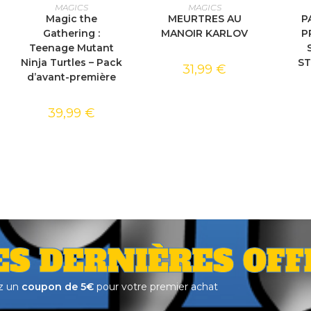
AJOUTER AU PANIER
AJOUTER AU PANIER
CHOI
MAGICS
MAGICS
Magic the
MEURTRES AU
P
Gathering :
MANOIR KARLOV
P
Teenage Mutant
Ninja Turtles – Pack
ST
31,99
€
d’avant-première
39,99
€
ES DERNIÈRES OFF
z un
coupon de 5€
pour votre premier achat