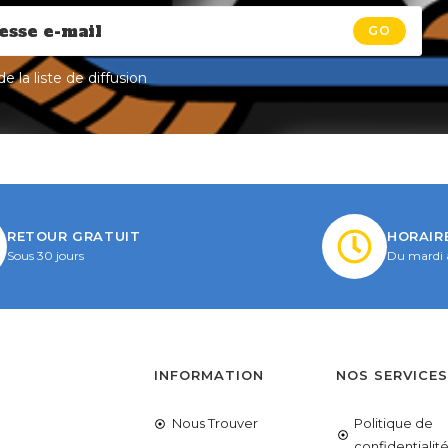
GO
e la liste de diffusion
RETOUR GRATUIT
HORAIR
Sous 30 jours
Du mardi 
INFORMATION
NOS SERVICE
Nous Trouver
Politique de
confidentialit