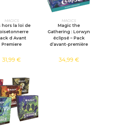
TER AU PANIER
AJOUTER AU PANIER
MAGICS
MAGICS
 hors la loi de
Magic the
oisetonnerre
Gathering : Lorwyn
ack d Avant
éclipsé – Pack
Premiere
d’avant-première
31,99
€
34,99
€