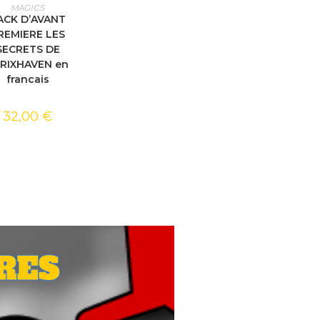
X DES OPTIONS
MAGICS
ACK D’AVANT
REMIERE LES
SECRETS DE
RIXHAVEN en
francais
32,00
€
RES