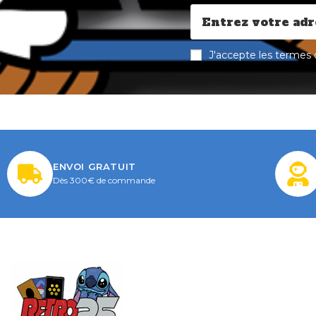
J'accepte les termes d
ENVOI GRATUIT
Dès 300€ de commande