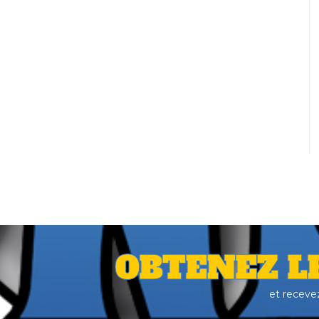
OBTENEZ L
et receve