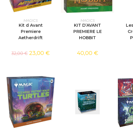
AJOUTER AU PANIER
AJOUTER AU PANIER
AJOU
MAGICS
MAGICS
Kit d Avant
KIT D’AVANT
Les
Premiere
PREMIERE LE
Cr
Aetherdrift
HOBBIT
P
23,00
€
40,00
€
32,00
€