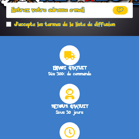
GO
J'accepte les termes de la liste de diffusion
ENVOI GRATUIT
Dès 300€ de commande
RETOUR GRATUIT
Sous 30 jours