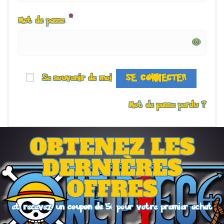
*
Mot de passe
Se souvenir de moi
SE CONNECTER
Mot de passe perdu ?
OBTENEZ LES
DERNIÈRES
OFFRES
et recevez un
coupon de 5€
pour votre premier achat