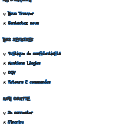
INFORMATION
Nous Trouver
Contactez nous
NOS SERVICES
Politique de confidentialité
Mentions Léagles
CGV
Retours & commandes
MON COMPTE
Se connecter
S'incrire
COUPONX2409457031
COPIER LE CODE