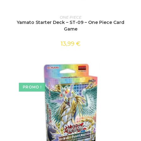
AJOUTER AU PANIER
ONE PIECE
Yamato Starter Deck – ST-09 – One Piece Card
Game
13,99
€
PROMO !