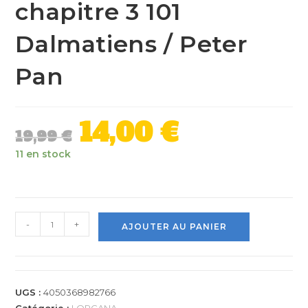
chapitre 3 101
Dalmatiens / Peter
Pan
14,00
€
19,99
€
11 en stock
-
+
AJOUTER AU PANIER
UGS :
4050368982766