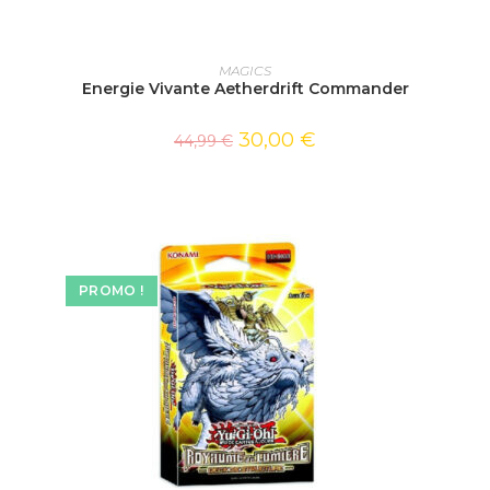
AJOUTER AU PANIER
MAGICS
Energie Vivante Aetherdrift Commander
30,00
€
44,99
€
PROMO !