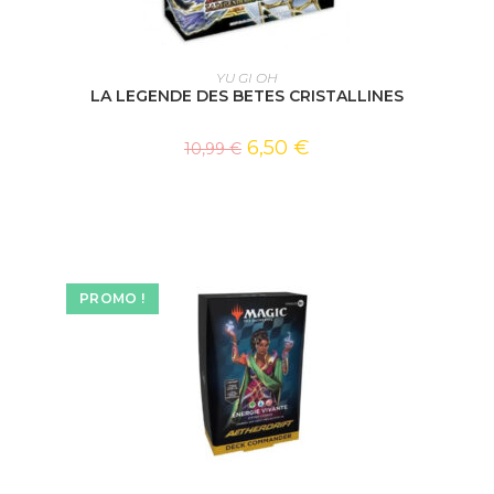
AJOUTER AU PANIER
YU GI OH
LA LEGENDE DES BETES CRISTALLINES
6,50
€
10,99
€
PROMO !