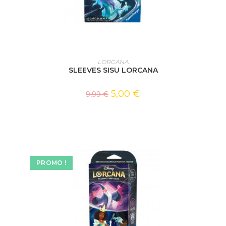
AJOUTER AU PANIER
LORCANA
SLEEVES SISU LORCANA
5,00
€
9,99
€
PROMO !