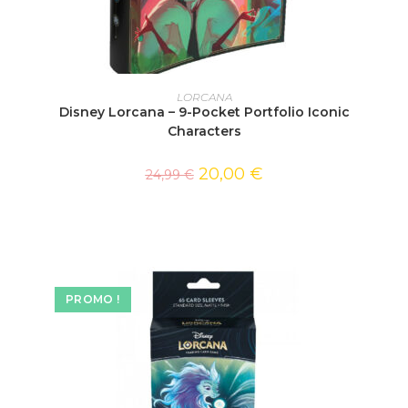
AJOUTER AU PANIER
LORCANA
Disney Lorcana – 9-Pocket Portfolio Iconic
Characters
20,00
€
24,99
€
PROMO !