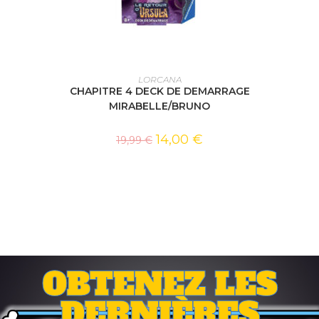
AJOUTER AU PANIER
LORCANA
CHAPITRE 4 DECK DE DEMARRAGE
MIRABELLE/BRUNO
14,00
€
19,99
€
OBTENEZ LES
DERNIÈRES