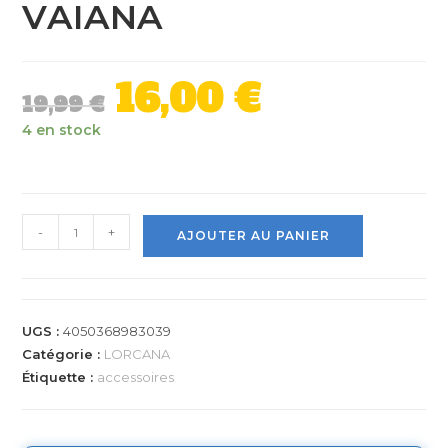
VAIANA
16,00
€
19,99
€
4 en stock
-
+
AJOUTER AU PANIER
UGS :
4050368983039
Catégorie :
LORCANA
Étiquette :
accessoires