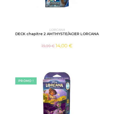
AJOUTER AU PANIER
LORCANA
DECK chapitre 2 AMTHYSTE/ACIER LORCANA
14,00
€
19,99
€
PROMO !