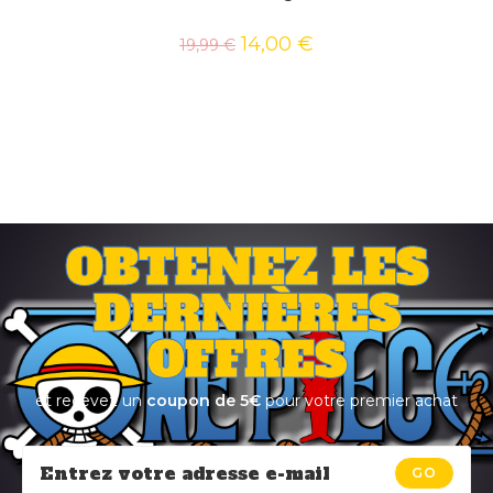
14,00
€
19,99
€
OBTENEZ LES
DERNIÈRES
OFFRES
et recevez un
coupon de 5€
pour votre premier achat
GO