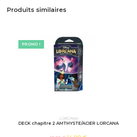
Produits similaires
PROMO !
AJOUTER AU PANIER
LORCANA
DECK chapitre 2 AMTHYSTE/ACIER LORCANA