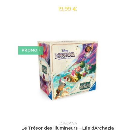
19,99
€
PROMO !
AJOUTER AU PANIER
LORCANA
Le Trésor des Illumineurs – LIle dArchazia