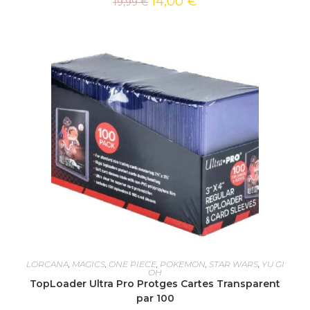
14,00
€
19,99
€
AJOUTER AU PANIER
LORCANA
,
MAGICS
,
ONE PIECE
,
POKEMON
,
STAR WARS
,
YU GI
OH
TopLoader Ultra Pro Protges Cartes Transparent
par 100