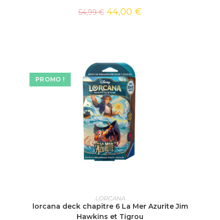
44,00
€
54,99
€
PROMO !
AJOUTER AU PANIER
LORCANA
lorcana deck chapitre 6 La Mer Azurite Jim
Hawkins et Tigrou