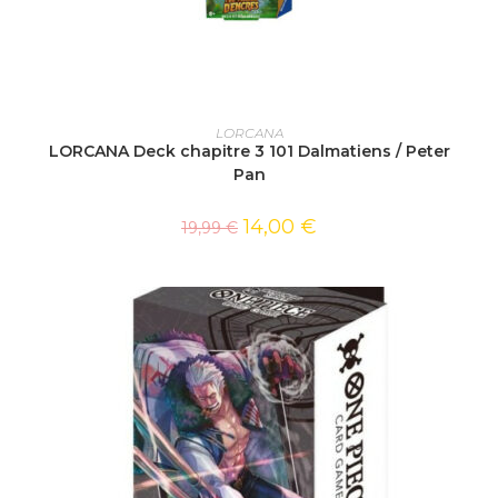
AJOUTER AU PANIER
LORCANA
LORCANA Deck chapitre 3 101 Dalmatiens / Peter
Pan
14,00
€
19,99
€