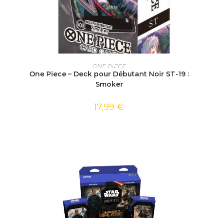
AJOUTER AU PANIER
ONE PIECE
One Piece – Deck pour Débutant Noir ST-19 :
Smoker
17,99
€