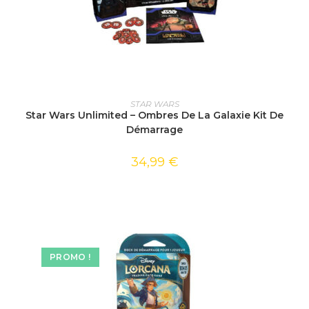
AJOUTER AU PANIER
STAR WARS
Star Wars Unlimited – Ombres De La Galaxie Kit De
Démarrage
34,99
€
PROMO !