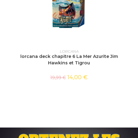
AJOUTER AU PANIER
LORCANA
lorcana deck chapitre 6 La Mer Azurite Jim
Hawkins et Tigrou
14,00
€
19,99
€