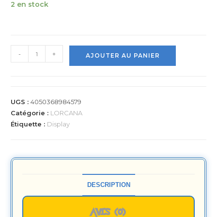
2 en stock
-
+
AJOUTER AU PANIER
UGS :
4050368984579
Catégorie :
LORCANA
Étiquette :
Display
DESCRIPTION
AVIS (0)