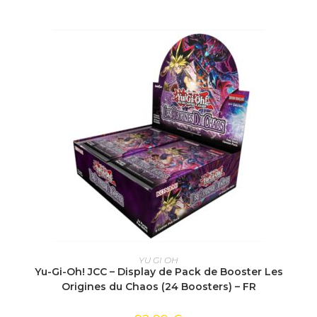
AJOUTER AU PANIER
YU GI OH
Yu-Gi-Oh! JCC – Display de Pack de Booster Les
Origines du Chaos (24 Boosters) – FR