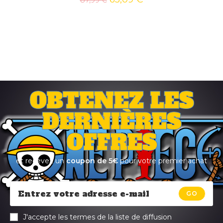
OBTENEZ LES
DERNIÈRES
OFFRES
et recevez un
coupon de 5€
pour votre premier achat
GO
J'accepte les termes de la liste de diffusion