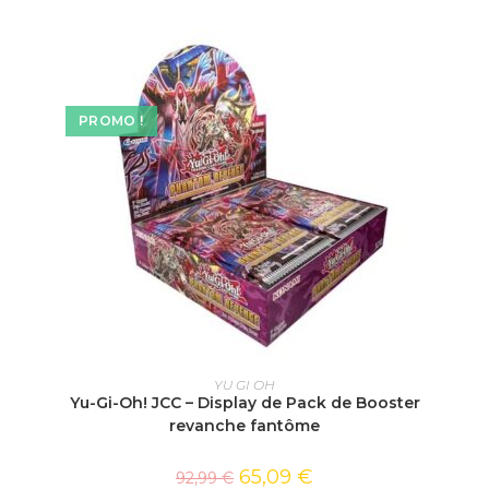
PROMO !
AJOUTER AU PANIER
YU GI OH
Yu-Gi-Oh! JCC – Display de Pack de Booster
revanche fantôme
65,09
€
92,99
€