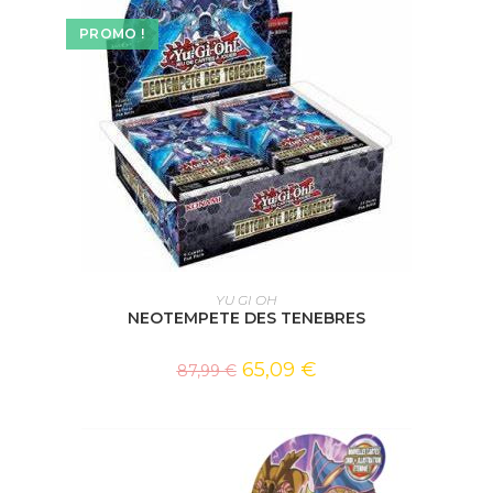
PROMO !
AJOUTER AU PANIER
YU GI OH
NEOTEMPETE DES TENEBRES
65,09
€
87,99
€