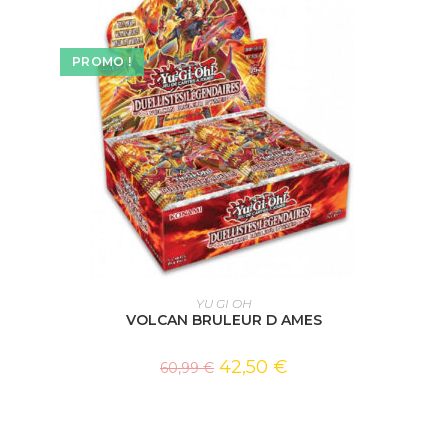
PROMO !
AJOUTER AU PANIER
YU GI OH
VOLCAN BRULEUR D AMES
42,50
€
60,99
€