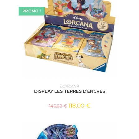
PROMO !
AJOUTER AU PANIER
LORCANA
DISPLAY LES TERRES D’ENCRES
118,00
€
146,99
€