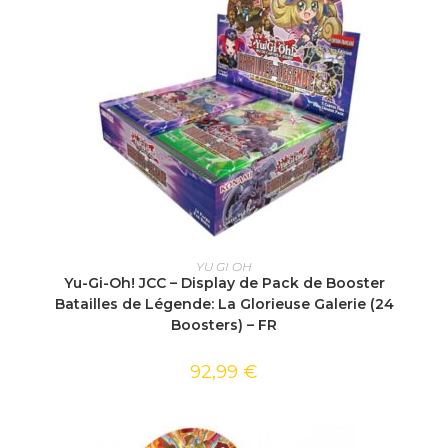
AJOUTER AU PANIER
YU GI OH
Yu-Gi-Oh! JCC – Display de Pack de Booster
Batailles de Légende: La Glorieuse Galerie (24
Boosters) – FR
92,99
€