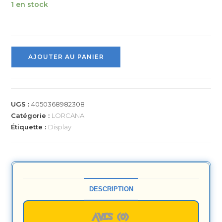
1 en stock
AJOUTER AU PANIER
UGS :
4050368982308
Catégorie :
LORCANA
Étiquette :
Display
DESCRIPTION
AVIS (0)