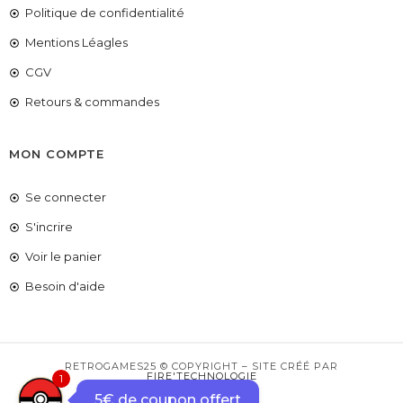
Politique de confidentialité
Mentions Léagles
CGV
Retours & commandes
MON COMPTE
Se connecter
S'incrire
Voir le panier
COUPONX0187906505
COPIER LE CODE
Besoin d'aide
RETROGAMES25 © COPYRIGHT – SITE CRÉÉ PAR
FIRE'TECHNOLOGIE
1
5€ de coupon offert