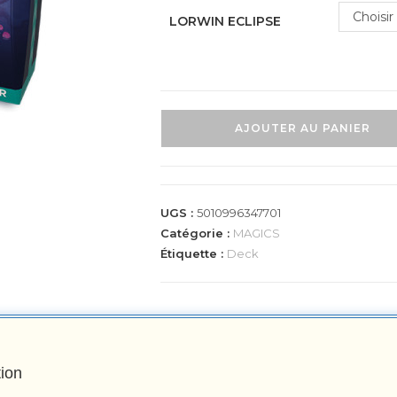
Choisir
LORWIN ECLIPSE
AJOUTER AU PANIER
UGS :
5010996347701
Catégorie :
MAGICS
Étiquette :
Deck
tion