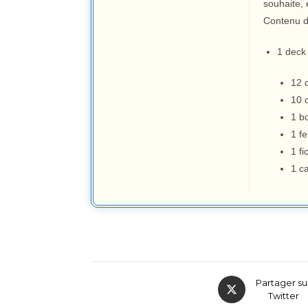
souhaite, 
Contenu d
1 deck
12 
10 
1 b
1 fe
1 f
1 c
Partager su
Twitter