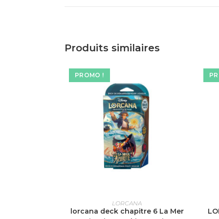
Produits similaires
PROMO !
PR
AJOUTER AU PANIER
LORCANA
lorcana deck chapitre 6 La Mer
LO