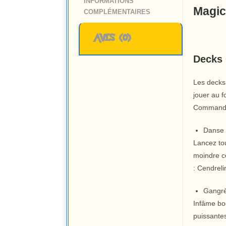
INFORMATIONS
Magic
COMPLÉMENTAIRES
AVIS (0)
Decks
Les decks
jouer au f
Command
Danse 
Lancez to
moindre co
: Cendreli
Gangr
Infâme bo
puissantes