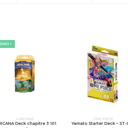
OMO !
AJOUTER AU PANIER
AJOUTER AU PANIER
LORCANA
ONE PIECE
RCANA Deck chapitre 3 101
Yamato Starter Deck – ST-