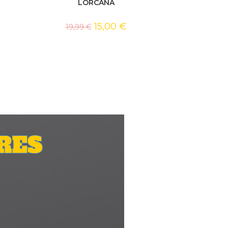
LORCANA
15,00
€
19,99
€
RES