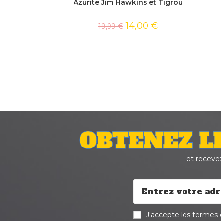
Azurite Jim Hawkins et Tigrou
14,00
€
19,99
€
OBTENEZ L
et receve
J'accepte les termes d