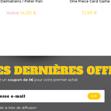
Dalmatiens / Peter Pan
One Piece Card Game
14,00
€
13,99
€
19,99
€
ES DERNIÈRES OFF
z un
coupon de 5€
pour votre premier achat
GO
e la liste de diffusion