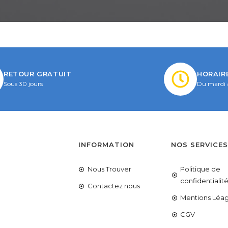
RETOUR GRATUIT
HORAIR
Sous 30 jours
Du mardi 
INFORMATION
NOS SERVICE
Nous Trouver
Politique de
confidentialit
Contactez nous
Mentions Léag
CGV