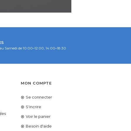
ES
au Samedi de 10:00–12:00, 14:00–18:30
S
MON COMPTE
Se connecter
é
S'incrire
les
Voir le panier
Besoin d'aide