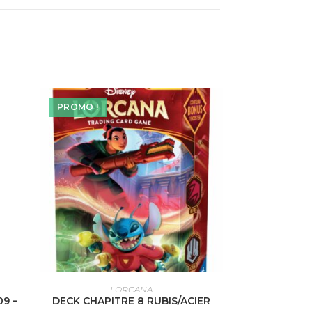
PROMO !
AJOUTER AU PANIER
LORCANA
09 –
DECK CHAPITRE 8 RUBIS/ACIER