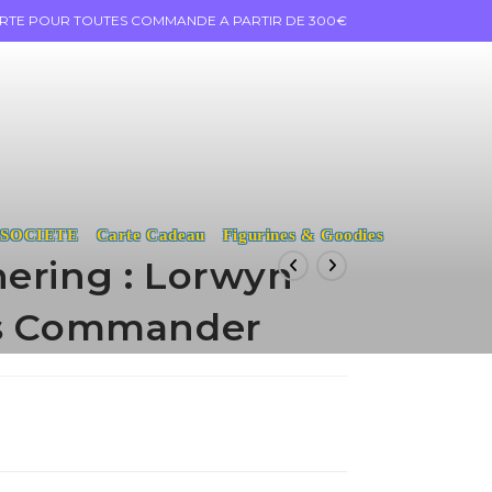
ERTE POUR TOUTES COMMANDE A PARTIR DE 300€
 SOCIETE
Carte Cadeau
Figurines & Goodies
hering : Lorwyn
ks Commander