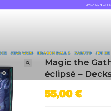
LIVRAISON OFF
ECE
STAR WARS
DRAGON BALL Z
NARUTO
JEU DE
Magic the Gat
éclipsé – Dec
55,00
€