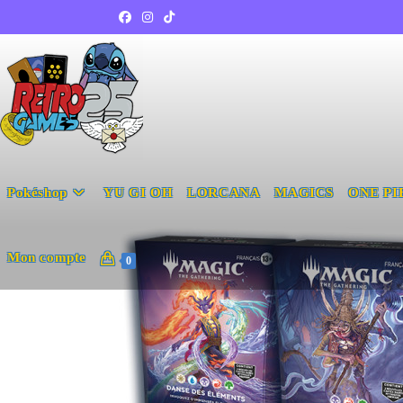
Pokéshop
YU GI OH
LORCANA
MAGICS
ONE PI
Mon compte
0