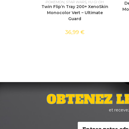
POKEMON
,
STAR WARS
,
YU GI OH
D
Twin Flip’n Tray 200+ XenoSkin
Mo
Monocolor Vert – Ultimate
Guard
36,99
€
OBTENEZ L
et receve