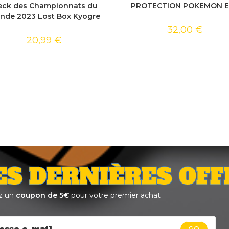
eck des Championnats du
PROTECTION POKEMON 
nde 2023 Lost Box Kyogre
32,00
€
20,99
€
ES DERNIÈRES OFF
z un
coupon de 5€
pour votre premier achat
GO