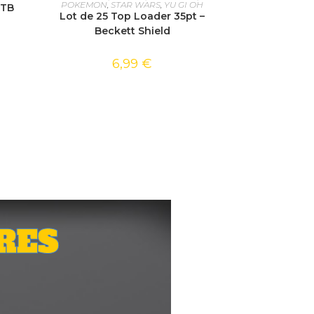
POKEMON
,
STAR WARS
,
YU GI OH
ETB
Lot de 25 Top Loader 35pt –
Beckett Shield
6,99
€
RES