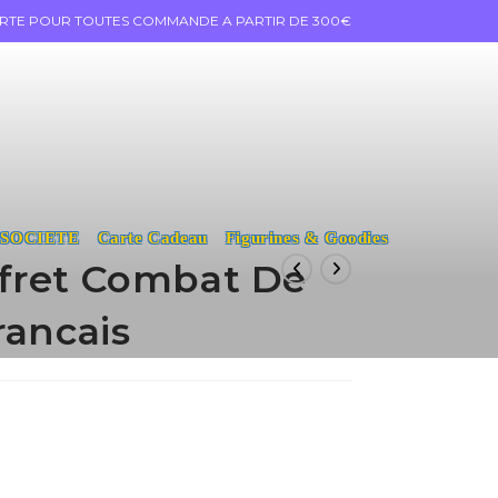
ERTE POUR TOUTES COMMANDE A PARTIR DE 300€
 SOCIETE
Carte Cadeau
Figurines & Goodies
fret Combat De
rancais