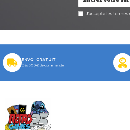
J'accepte les termes d
ENVOI GRATUIT
Dès 300€ de commande