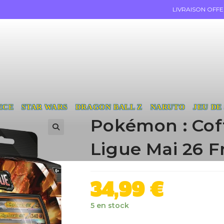
LIVRAISON OFF
ECE
STAR WARS
DRAGON BALL Z
NARUTO
JEU DE
Pokémon : Cof
Ligue Mai 26 F
34,99
€
5 en stock