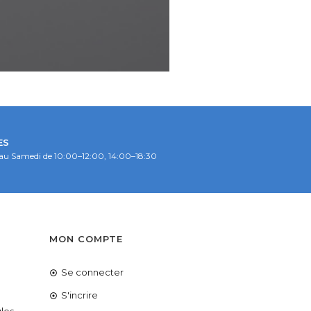
ES
au Samedi de 10:00–12:00, 14:00–18:30
S
MON COMPTE
Se connecter
é
S'incrire