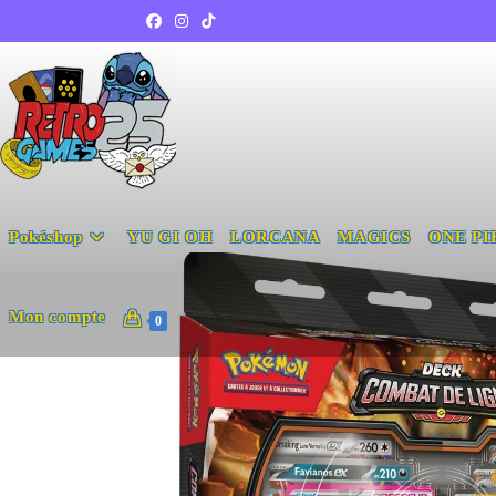
Pokéshop
YU GI OH
LORCANA
MAGICS
ONE PI
Mon compte
0