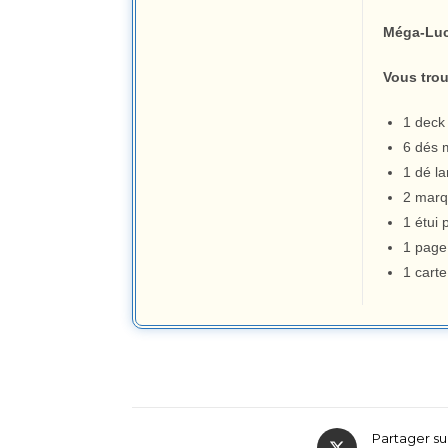
Méga-Luca
Vous trou
1 deck 
6 dés 
1 dé l
2 marq
1 étui
1 page
1 cart
Partager su