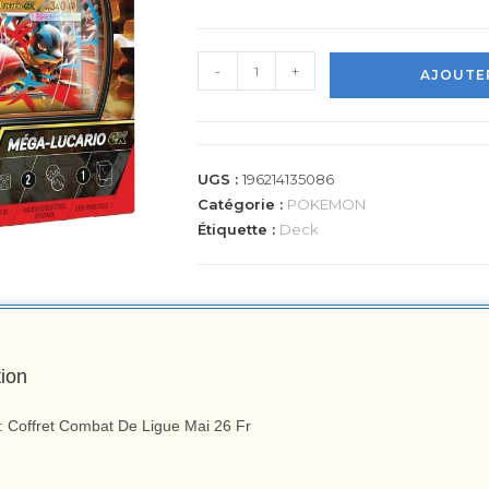
-
+
AJOUTER
UGS :
196214135086
Catégorie :
POKEMON
Étiquette :
Deck
tion
 Coffret Combat De Ligue Mai 26 Fr