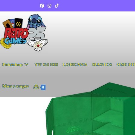
Pokéshop
YU GI OH
LORCANA
MAGICS
ONE PI
Mon compte
0