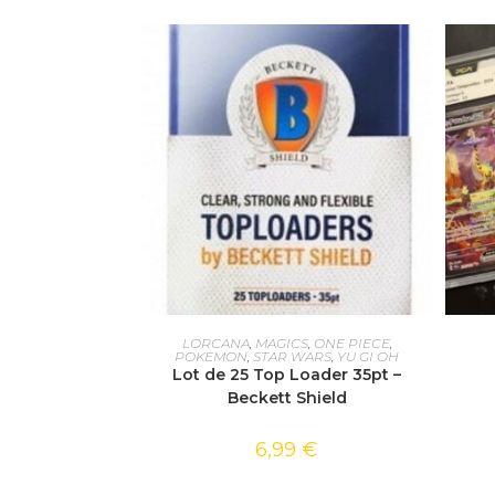
AJOUTER AU PANIER
LORCANA
,
MAGICS
,
ONE PIECE
,
POKEMON
,
STAR WARS
,
YU GI OH
Lot de 25 Top Loader 35pt –
Beckett Shield
6,99
€