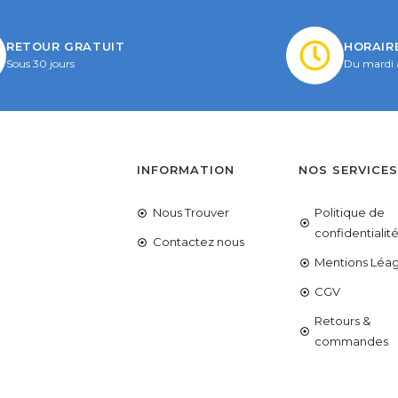
RETOUR GRATUIT
HORAIR
Sous 30 jours
Du mardi 
INFORMATION
NOS SERVICE
Nous Trouver
Politique de
confidentialit
Contactez nous
Mentions Léag
CGV
Retours &
commandes