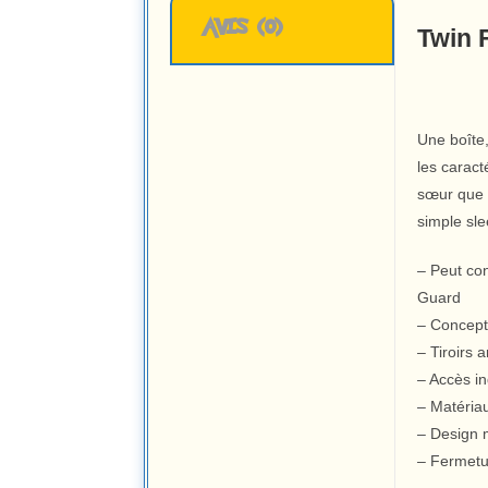
AVIS (0)
Twin 
Une boîte,
les caract
sœur que 
simple sle
– Peut con
Guard
– Concept
– Tiroirs 
– Accès i
– Matéria
– Design 
– Fermetu