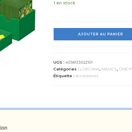
1 en stock
AJOUTER AU PANIER
UGS :
4056133022101
Catégories :
LORCANA
,
MAGICS
,
ONE P
Étiquette :
accessoires
tion