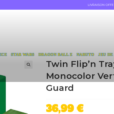
LIVRAISON OFF
ECE
STAR WARS
DRAGON BALL Z
NARUTO
JEU DE
Twin Flip’n Tr
Monocolor Vert
Guard
36,99
€