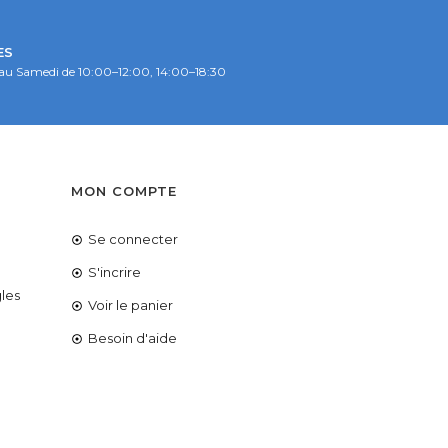
ES
au Samedi de 10:00–12:00, 14:00–18:30
S
MON COMPTE
Se connecter
é
S'incrire
les
Voir le panier
Besoin d'aide