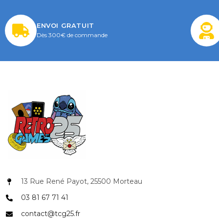
ENVOI GRATUIT
Dès 300€ de commande
13 Rue René Payot, 25500 Morteau
03 81 67 71 41
COUPONX0174086659
COPIER LE CODE
contact@tcg25.fr