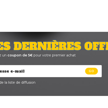
ES DERNIÈRES OFF
z un
coupon de 5€
pour votre premier achat
GO
e la liste de diffusion