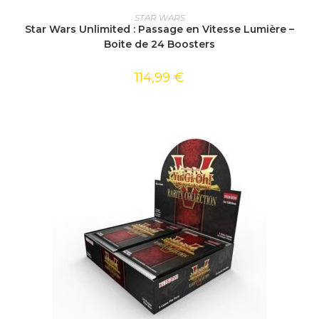
AJOUTER AU PANIER
STAR WARS
Star Wars Unlimited : Passage en Vitesse Lumière –
Boite de 24 Boosters
114,99
€