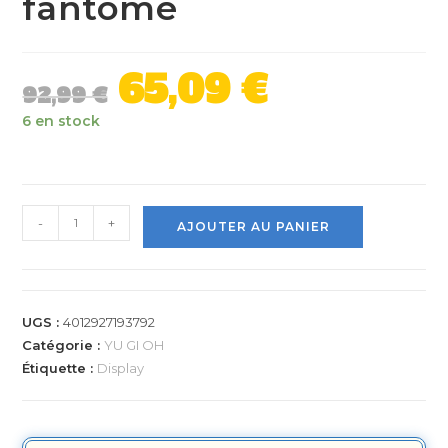
fantôme
65,09
€
92,99
€
6 en stock
-
+
AJOUTER AU PANIER
UGS :
4012927193792
Catégorie :
YU GI OH
Étiquette :
Display