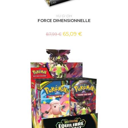
AJOUTER AU PANIER
YU GI OH
FORCE DIMENSIONNELLE
65,09
€
87,99
€