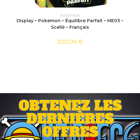
AJOUTER AU PANIER
POKEMON
Display – Pokemon – Équilibre Parfait – ME03 –
Scellé – Français
200,00
€
OBTENEZ LES
DERNIÈRES
OFFRES