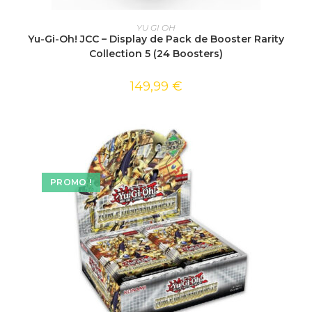
AJOUTER AU PANIER
YU GI OH
Yu-Gi-Oh! JCC – Display de Pack de Booster Rarity
Collection 5 (24 Boosters)
149,99
€
PROMO !